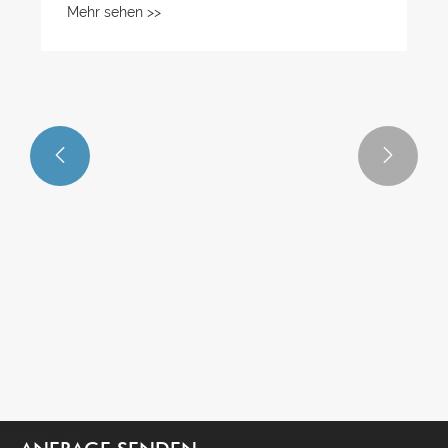


Welche Eigenschaften haben Schraub-
DIN-Schienenklemmen?
Mehr sehen >>